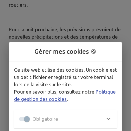
routiers.
Pour la nuit prochaine, les prévisions prévoient de
nouvelles précipitations et des températures de
-2 à -3 degrés favorisant de nouveau l'apparition
Gérer mes cookies 🍪
du verglas.
Ce site web utilise des cookies. Un cookie est
De nombreux usagers sont attendus sur le réseau
un petit fichier enregistré sur votre terminal
routier bretillien ce week-end qui marque la fin
lors de la visite sur le site.
des congés scolaires,
Pour en savoir plus, consultez notre
Politique
de gestion des cookies
.
Obligatoire