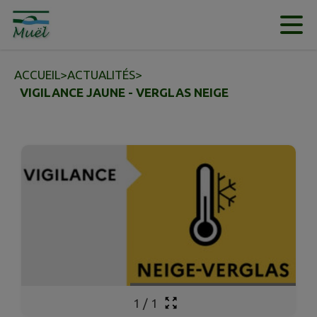
Contenu
Menu
Recherche
Pied de page
ACCUEIL
>
ACTUALITÉS
>
VIGILANCE JAUNE - VERGLAS NEIGE
1
/
1