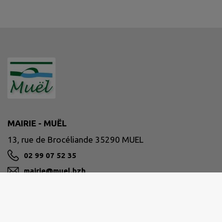
MAIRIE - MUËL
13, rue de Brocéliande 35290 MUEL
02 99 07 52 35
mairie@muel.bzh
M'Y RENDRE
www.muel.bzh