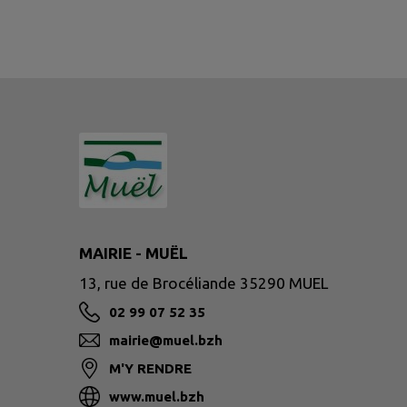
MAIRIE - MUËL
13, rue de Brocéliande 35290 MUEL
02 99 07 52 35
mairie@muel.bzh
M'Y RENDRE
www.muel.bzh