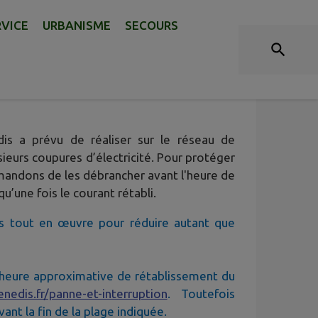
RVICE
URBANISME
SECOURS
DI 10 DÉCEMBRE
is a prévu de réaliser sur le réseau de
sieurs coupures d’électricité. Pour protéger
mandons de les débrancher avant l'heure de
u’une fois le courant rétabli.
s tout en œuvre pour réduire autant que
 l'heure approximative de rétablissement du
enedis.fr/panne-et-interruption
. Toutefois
ant la fin de la plage indiquée.