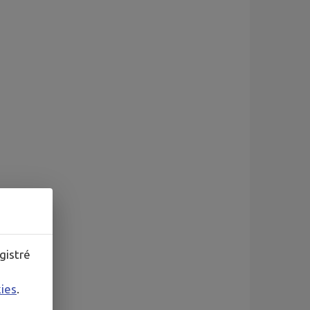
gistré
kies
.