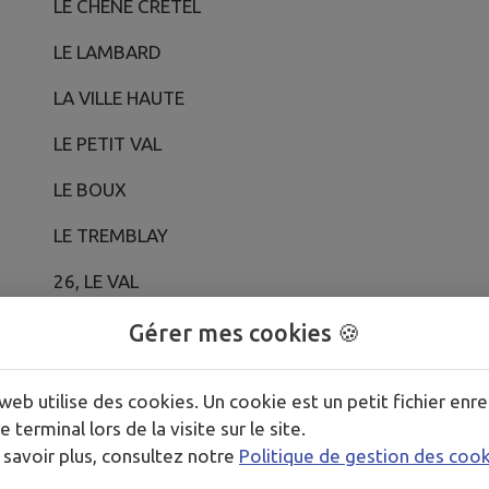
LE CHENE CRETEL
LE LAMBARD
LA VILLE HAUTE
LE PETIT VAL
LE BOUX
LE TREMBLAY
26, LE VAL
LA VILLE VIN
Gérer mes cookies 🍪
L ECOTAY
web utilise des cookies. Un cookie est un petit fichier enre
LES BASSES HOUSSAIS
e terminal lors de la visite sur le site.
 savoir plus, consultez notre
Politique de gestion des coo
LA PILIERE