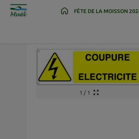
Contenu
Menu
Recherche
Pied de page
FÊTE DE LA MOISSON 202
1
/
1