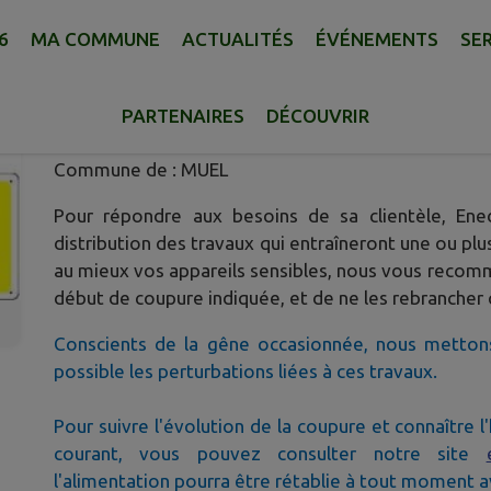
6
MA COMMUNE
ACTUALITÉS
ÉVÉNEMENTS
SE
COUPURE ÉLECTRICITÉ MERCRE
Publié le lundi 01 décembre 2025 - Muël
PARTENAIRES
DÉCOUVRIR
Commune de : MUEL
Pour répondre aux besoins de sa clientèle, Ened
distribution des travaux qui entraîneront une ou plu
au mieux vos appareils sensibles, nous vous recom
début de coupure indiquée, et de ne les rebrancher q
Conscients de la gêne occasionnée, nous metton
possible les perturbations liées à ces travaux.
Pour suivre l'évolution de la coupure et connaître
courant, vous pouvez consulter notre site
l'alimentation pourra être rétablie à tout moment av