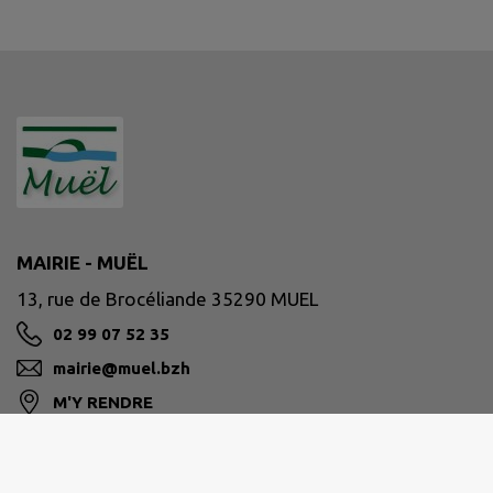
MAIRIE - MUËL
13, rue de Brocéliande 35290 MUEL
02 99 07 52 35
mairie@muel.bzh
M'Y RENDRE
www.muel.bzh