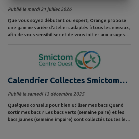
GRATUIT
Publié le mardi 21 juillet 2026
Que vous soyez débutant ou expert, Orange propose
une gamme variée d'ateliers adaptés à tous les niveaux,
afin de vous sensibiliser et de vous initier aux usages
numériques. Débuter avec son appareil, Découvrir les
réseaux sociaux, Éviter les arnaques en ligne, Sécuriser
ses données personnelles, Mieux comprendre les
usages numériques des adolescents, Introduction à
l’Intelligence...
Calendrier Collectes Smictom
2026
Publié le samedi 13 décembre 2025
Quelques conseils pour bien utiliser mes bacs Quand
sortir mes bacs ? Les bacs verts (semaine paire) et les
bacs jaunes (semaine impaire) sont collectés toutes les
2 semaines le mardi. Les collectes ont lieu entre 4 h et
21 h. Pensez à sortir vos bacs la veille au soir . Toutes