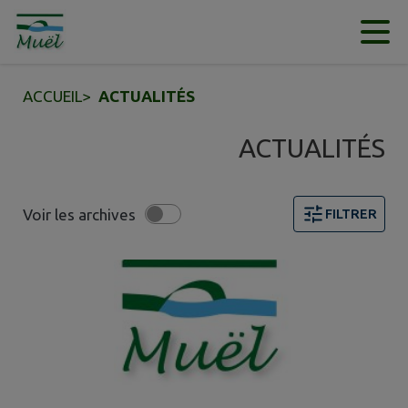
Contenu
Menu
Recherche
Pied de page
ACCUEIL
>
ACTUALITÉS
ACTUALITÉS
Voir les archives
FILTRER
6 actualités trouvées.