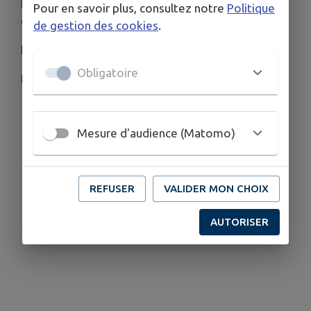
Parade des tracteurs de NOEL le dimanche 14
Pour en savoir plus, consultez notre
Politique
décembre organisée par les jeunes agriculteurs
de gestion des cookies
.
Passage sur MUEL vers 19h
Obligatoire
Buvette, bombons, restauration
Télécharger la pièce jointe
Mesure d'audience (Matomo)
REFUSER
VALIDER MON CHOIX
AUTORISER