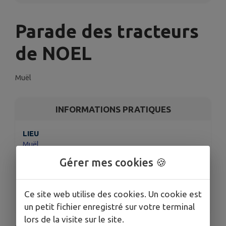
Parade des tracteurs
de NOEL
Muël
INFORMATIONS PRATIQUES
LIEU
Muël
DATE
Gérer mes cookies 🍪
Le dim. 14 déc.
HORAIRES
Ce site web utilise des cookies. Un cookie est
De 16h30 à 22h00
un petit fichier enregistré sur votre terminal
lors de la visite sur le site.