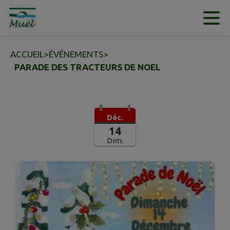
Contenu
Menu
Recherche
Pied de page
ACCUEIL
>
ÉVÉNEMENTS
>
PARADE DES TRACTEURS DE NOEL
Déc.
14
Dim.