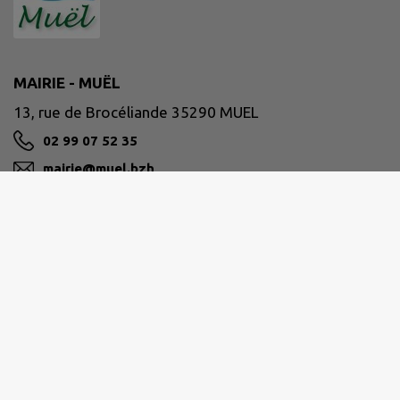
MAIRIE - MUËL
13, rue de Brocéliande 35290 MUEL
02 99 07 52 35
mairie@muel.bzh
M'Y RENDRE
www.muel.bzh
Horaires de la mairie
Lundi : 9h00-12h00