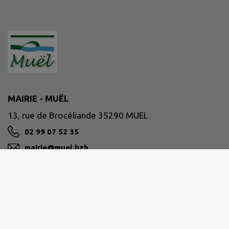
MAIRIE - MUËL
13, rue de Brocéliande 35290 MUEL
02 99 07 52 35
mairie@muel.bzh
M'Y RENDRE
www.muel.bzh