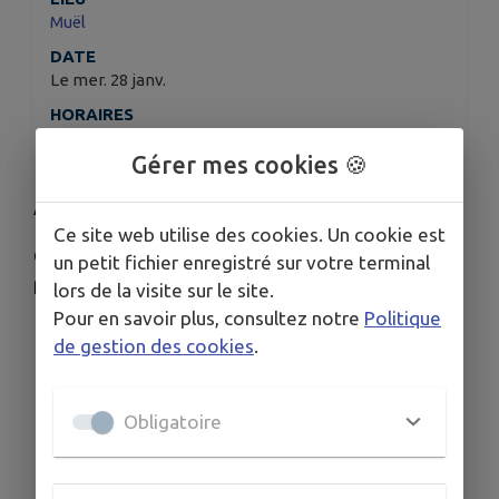
Muël
DATE
Le mer. 28 janv.
HORAIRES
De 15h00 à 17h00
Gérer mes cookies 🍪
Atelier écriture avec Louison
Ce site web utilise des cookies. Un cookie est
Créer un univers, inventer un conte… laissez
un petit fichier enregistré sur votre terminal
parler votre plume.
lors de la visite sur le site.
Pour en savoir plus, consultez notre
Politique
de gestion des cookies
.
Obligatoire