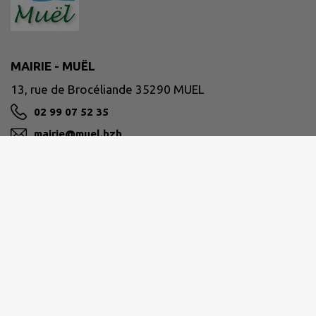
MAIRIE - MUËL
13, rue de Brocéliande 35290 MUEL
02 99 07 52 35
mairie@muel.bzh
M'Y RENDRE
www.muel.bzh
Horaires de la mairie
Lundi : 9h00-12h00