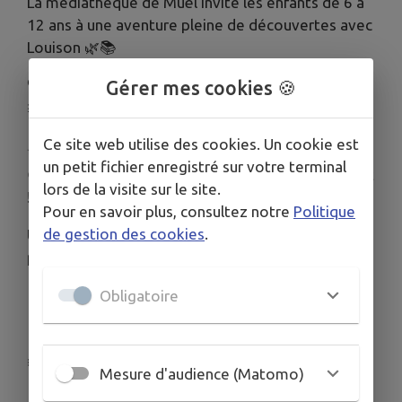
La médiathèque de Muël invite les enfants de 6 à
12 ans à une aventure pleine de découvertes avec
Louison 🌿📚
🔍 Au programme :
Gérer mes cookies 🍪
🐜 Recherche et découverte autour des insectes
📝 Création d’une fiche ludique et créative
Ce site web utilise des cookies. Un cookie est
✨ Jeux d’écriture, imagination et partage
un petit fichier enregistré sur votre terminal
😄 Et surtout… le plaisir d’apprendre en s’amusant
lors de la visite sur le site.
!
Pour en savoir plus, consultez notre
Politique
de gestion des cookies
.
Un atelier pour observer, inventer, écrire et laisser
parler sa curiosité 🦋
📍 Infos pratiques :
Obligatoire
👧 Groupe limité à 10 participants
📞 Inscription conseillée : 02-99-07-52-27
🎟 Gratuit
Mesure d'audience (Matomo)
📅 Mercredi 10 juin