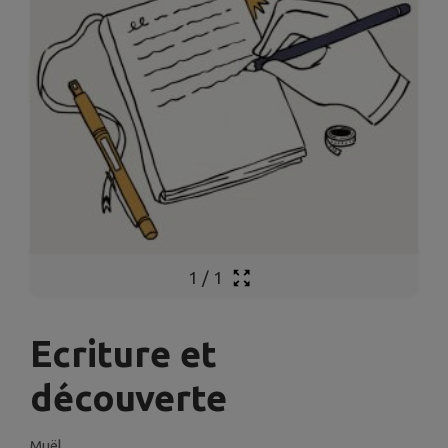
1
/
1
Ecriture et
découverte
Muël