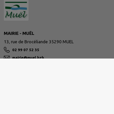
MAIRIE - MUËL
13, rue de Brocéliande 35290 MUEL
02 99 07 52 35
mairie@muel.bzh
M'Y RENDRE
www.muel.bzh
Horaires de la mairie